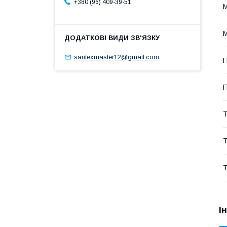
+380 (96) 409-39-51
М
santexmaster12@gmail.com
П
П
Т
Т
Т
І