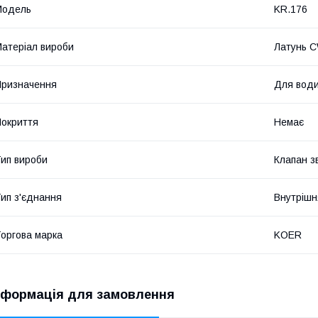
Мoдель
KR.176
атеріал вироби
Латунь 
ризначення
Для вод
окриття
Немає
ип вироби
Клапан з
ип з'єднання
Внутрішн
оргова марка
KOER
нформація для замовлення