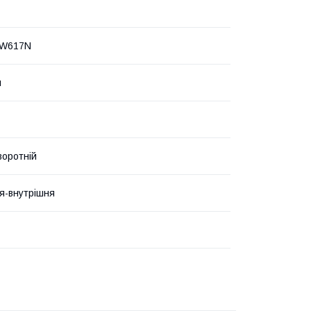
CW617N
и
воротній
я-внутрішня