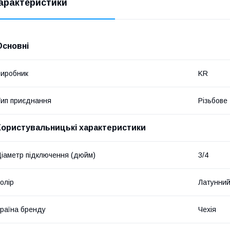
арактеристики
Основні
иробник
KR
ип приєднання
Різьбове
Користувальницькі характеристики
іаметр підключення (дюйм)
3/4
олір
Латунни
раїна бренду
Чехія