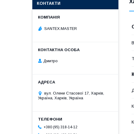
Х
КОНТАКТИ
SANTEX.MASTER
В
Т
Дмитро
Д
вул. Олени Стасової 17, Харків,
Україна, Харків, Україна
К
К
+380 (95) 318-14-12