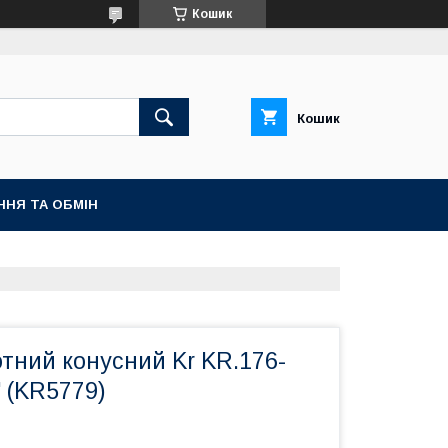
Кошик
Кошик
ННЯ ТА ОБМІН
тний конусний Kr KR.176-
 (KR5779)