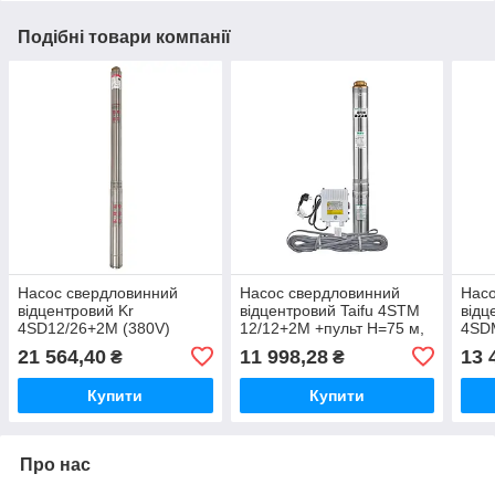
Подібні товари компанії
Насос свердловинний
Насос свердловинний
Насо
відцентровий Kr
відцентровий Taifu 4STM
відц
4SD12/26+2М (380V)
12/12+2M +пульт Н=75 м,
4SDM
Н=176м Q = 16.2 м3, P =
Q = 16, 2 м3, P = 2200 Вт,
Н=19
21 564,40
11 998,28
13 
₴
₴
5500 Вт, каб.2 м. (KP3369)
каб.2 м, 2" (TF3403)
300 
Купити
Купити
Про нас