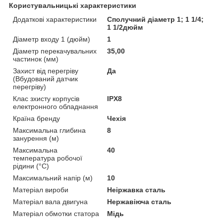
Користувальницькі характеристики
Додаткові характеристики
Сполучний діаметр 1; 1 1/4;
1 1/2дюйм
Діаметр входу 1 (дюйм)
1
Діаметр перекачувальних
35,00
частинок (мм)
Захист від перегріву
Да
(Вбудований датчик
перегріву)
Клас зхисту корпусів
IPX8
електронного обладнання
Країна бренду
Чехія
Максимальна глибина
8
занурення (м)
Максимальна
40
температура робочої
рідини (°C)
Максимальний напір (м)
10
Матеріал вироби
Неіржавка сталь
Матеріал вала двигуна
Нержавіюча сталь
Матеріал обмотки статора
Мідь