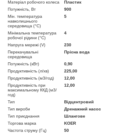
Матеріал робочого колеса
Пластик
Потужність, Вт
900
Мін. температура
5
навколишнього
середовища (°C)
Мінімальна температура
4
робочої рідини (°C)
Напруга мережі (V)
230
Перекачувальні
Прісна вода
середовища
Потужність (кВт)
0,90
Продуктивність (л/хв)
225,00
Продуктивність (м3/год)
12,00
Продуктивність при
12,00
максимальному ККД (м3/
год)
Тип
Відцентровий
Тип вироби
Дренажний насос
Тип приєднання
Шлангове
Торгова марка
KOER
Частота струму (Гц)
50