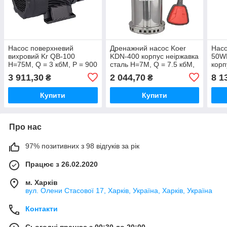
Насос поверхневий
Дренажний насос Koer
Насо
вихровий Kr QB-100
KDN-400 корпус неіржавка
50W
Н=75М, Q = 3 кбМ, P = 900
сталь Н=7М, Q = 7.5 кбМ,
корп
Вт, 1"x1" (KP3256)
P=400 Вт (KP3352)
Н=15
3 911,30
2 044,70
8 1
₴
₴
1100
Купити
Купити
Про нас
97% позитивних з 98 відгуків за рік
Працює з 26.02.2020
м. Харків
вул. Олени Стасової 17, Харків, Україна, Харків, Україна
Контакти
Сьогодні працює з 00:30 до 20:00