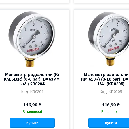
Манометр радіальний (Kr
Манометр радіальний
KM.610R) (0-6 bar), D=63мм,
KM.610R) (0-10 bar), D
1/4" (KR0204)
1/4" (KR0205)
KR0204
KR0205
116,90 ₴
116,90 ₴
В наявності
В наявності
Купити
Купити