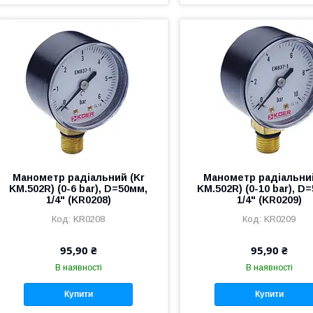
Манометр радіальний (Kr
Манометр радіальний
KM.502R) (0-6 bar), D=50мм,
KM.502R) (0-10 bar), D
1/4" (KR0208)
1/4" (KR0209)
KR0208
KR0209
95,90 ₴
95,90 ₴
В наявності
В наявності
Купити
Купити