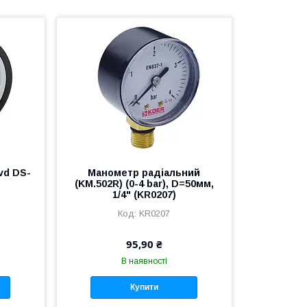
vd DS-
Манометр радіальний
(KM.502R) (0-4 bar), D=50мм,
1/4" (KR0207)
KR0207
95,90 ₴
В наявності
Купити