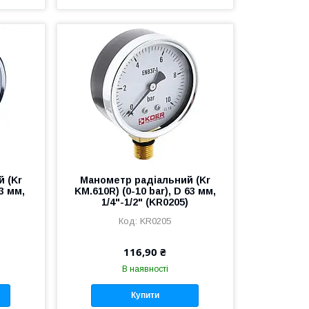
 (Kr
Манометр радіальний (Kr
63 мм,
KM.610R) (0-10 bar), D 63 мм,
)
1/4"-1/2" (KR0205)
KR0205
116,90 ₴
В наявності
Купити