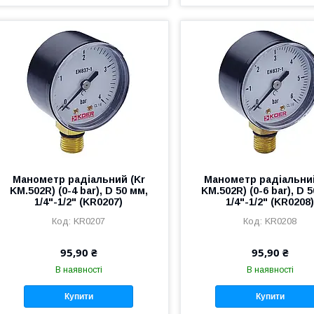
Манометр радіальний (Kr
Манометр радіальний
KM.502R) (0-4 bar), D 50 мм,
KM.502R) (0-6 bar), D 
1/4"-1/2" (KR0207)
1/4"-1/2" (KR0208
KR0207
KR0208
95,90 ₴
95,90 ₴
В наявності
В наявності
Купити
Купити