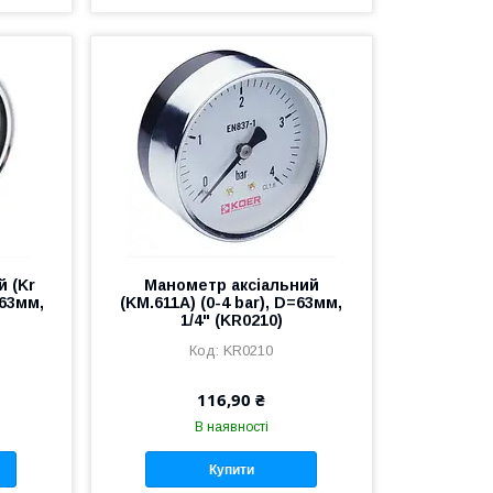
 (Kr
Манометр аксіальний
=63мм,
(KM.611A) (0-4 bar), D=63мм,
1/4" (KR0210)
KR0210
116,90 ₴
В наявності
Купити