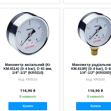
Манометр аксіальний (Kr
Манометр радіальний
KM.611A) (0-4 bar), D 63 мм,
KM.610R) (0-4 bar), D 
1/4"-1/2" (KR0210)
1/4"-1/2" (KR0203
KR0210
KR0203
116,90 ₴
116,90 ₴
В наявності
В наявності
Купити
Купити