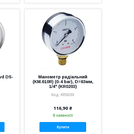
vd DS-
Манометр радіальний
(KM.610R) (0-4 bar), D=63мм,
1/4" (KR0203)
KR0203
116,90 ₴
В наявності
Купити