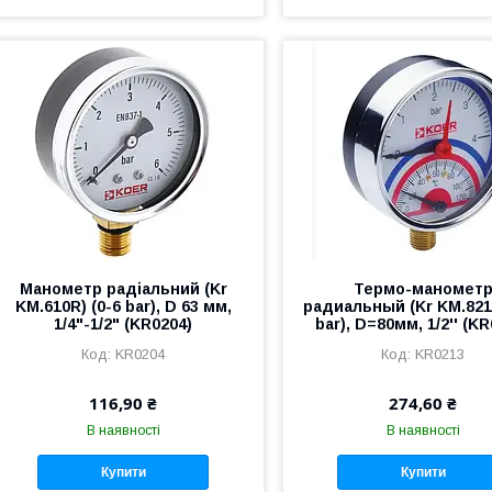
Манометр радіальний (Kr
Термо-маномет
KM.610R) (0-6 bar), D 63 мм,
радиальный (Kr KM.821R
1/4"-1/2" (KR0204)
bar), D=80мм, 1/2'' (K
KR0204
KR0213
116,90 ₴
274,60 ₴
В наявності
В наявності
Купити
Купити