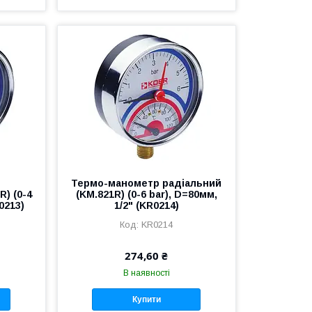
р
Термо-манометр радіальний
) (0-4
(KM.821R) (0-6 bar), D=80мм,
R0213)
1/2" (KR0214)
KR0214
274,60 ₴
В наявності
Купити