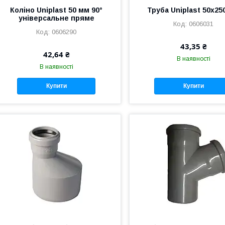
Коліно Uniplast 50 мм 90°
Труба Uniplast 50х25
універсальне пряме
0606031
0606290
43,35 ₴
42,64 ₴
В наявності
В наявності
Купити
Купити