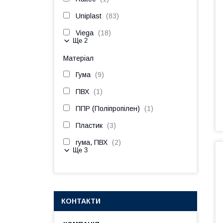
Uniplast
83
Viega
18
Ще 2
Матеріал
Гума
9
ПВХ
1
ППР (Поліпропілен)
1
Пластик
3
гума, ПВХ
2
Ще 3
КОНТАКТИ