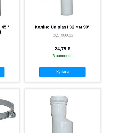
 45 °
Коліно Uniplast 32 мм 90°
)
060622
24,75 ₴
В наявності
Купити