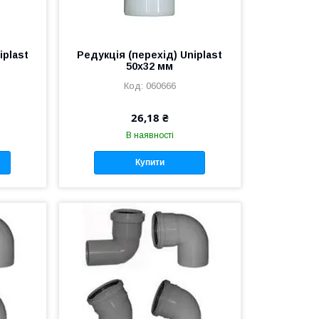
iplast
Редукція (перехід) Uniplast
50х32 мм
060666
26,18 ₴
В наявності
Купити