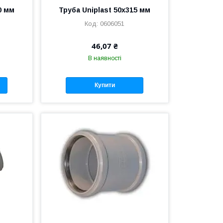
0 мм
Труба Uniplast 50х315 мм
0606051
46,07 ₴
В наявності
Купити