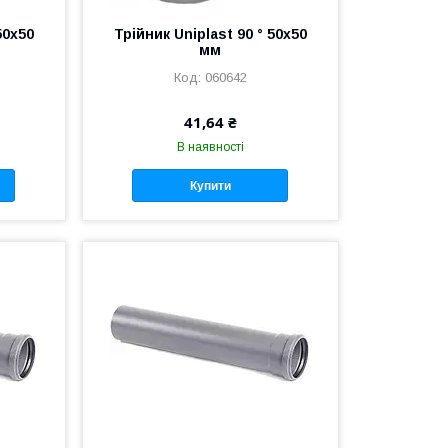
50х50
Трійник Uniplast 90 ° 50х50
мм
060642
41,64 ₴
В наявності
Купити