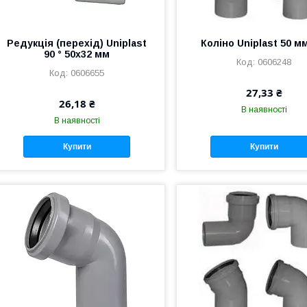
Редукція (перехід) Uniplast
Коліно Uniplast 50 мм
90 ° 50х32 мм
0606248
0606655
27,33 ₴
26,18 ₴
В наявності
В наявності
Купити
Купити