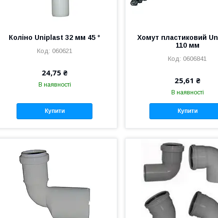
Коліно Uniplast 32 мм 45 °
Хомут пластиковий Un
110 мм
060621
0606841
24,75 ₴
25,61 ₴
В наявності
В наявності
Купити
Купити