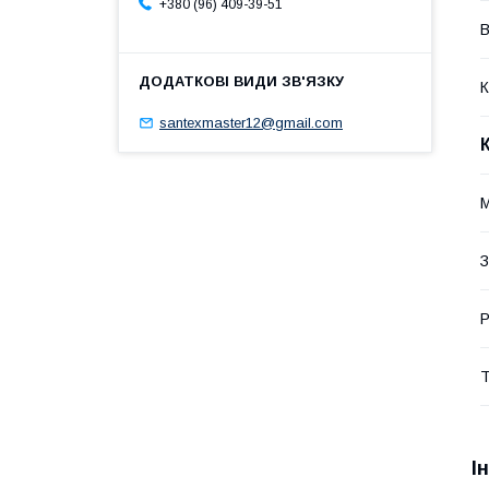
+380 (96) 409-39-51
В
К
santexmaster12@gmail.com
М
З
Р
Т
І