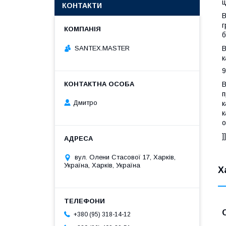
ц
КОНТАКТИ
В
г
б
SANTEX.MASTER
В
к
В
п
Дмитро
к
к
о
]
вул. Олени Стасової 17, Харків,
Україна, Харків, Україна
Х
+380 (95) 318-14-12