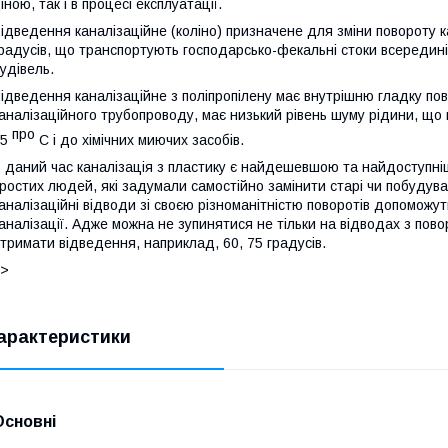
іною, так і в процесі експлуатації.
ідведення каналізаційне (коліно) призначене для зміни повороту к
радусів, що транспортують господарсько-фекальні стоки всередині
удівель.
ідведення каналізаційне з поліпропілену має внутрішню гладку по
аналізаційного трубопроводу, має низький рівень шуму рідини, що п
про
95
С і до хімічних миючих засобів.
 даний час каналізація з пластику є найдешевшою та найдоступнішо
ростих людей, які задумали самостійно замінити старі чи побудуват
аналізаційні відводи зі своєю різноманітністю поворотів допоможут
аналізації. Адже можна не зупинятися не тільки на відводах з пово
тримати відведення, наприклад, 60, 75 градусів.
]>
арактеристики
Основні