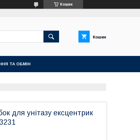
Кошик
Кошик
ННЯ ТА ОБМІН
ок для унітазу ексцентрик
03231