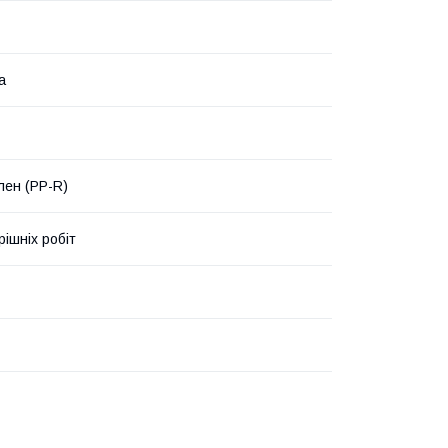
а
лен (PP-R)
рішніх робіт