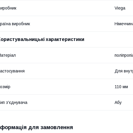
иробник
Viega
раїна виробник
Німеччин
Користувальницькі характеристики
атеріал
поліпропі
астосування
Для внут
озмір
110 мм
ип з'єднувача
Абу
нформація для замовлення