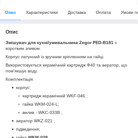
Опис
Характеристики
Доставка
Оплата
Умови п
Опис
Змішувач для кухні/умивальника Zegor PED-B181
з
коротким зливом.
Корпус латунний із зручним кріпленням на гайці.
Використовується керамічний картридж Ф40 та аератор, що
пом'якшує воду.
Комплектація:
корпус:
картридж керамічний WKF-046 ;
гайка WKM-024-L;
вилив - WKC-033B ;
аератор WKZ-021 ;
підведення;
гайка
WKM-028.