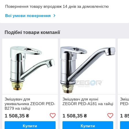
Повернення товару впродовж 14 днів за домовленістю
Всі умови повернення
Подібні товари компанії
Змішувач для
Змішувач для кухні
Зміш
умивальника ZEGOR PED-
ZEGOR PED-A181 на гайці
PED-
В279 на гайці
1 508,35
1 508,35
1 8
₴
₴
Купити
Купити