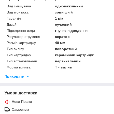
Вид змішувача
одноважільний
Вид монтажа
зовнішній
Гарантія
1 рік
Дизайн
сучасний
Підведення води
гнучке підведення
Регулятор струменя
аератор
Розмір картриджу
40 мм
Тип виліву
поворотний
Тип картриджу
керамічний картридж
Тип встановлення
вертикальний
Форма излива
Т - вилив
Приховати
Умови доставки
Нова Пошта
Самовивіз