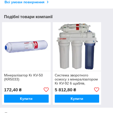
Всі умови повернення
Подібні товари компанії
Мінералізатор Kr KV-50
Система зворотного
(KR5033)
осмосу з мінералізатором
Kr KV-92 6 щаблів,
мембрана 75 галон
172,40
5 812,80
₴
₴
(KR5328)
Купити
Купити