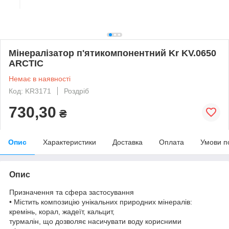
Мінералізатор п'ятикомпонентний Kr KV.0650
ARCTIC
Немає в наявності
Код: KR3171
Роздріб
730,30
₴
Опис
Характеристики
Доставка
Оплата
Умови п
Опис
Призначення та сфера застосування
• Містить композицію унікальних природних мінералів:
кремінь, корал, жадеїт, кальцит,
турмалін, що дозволяє насичувати воду корисними