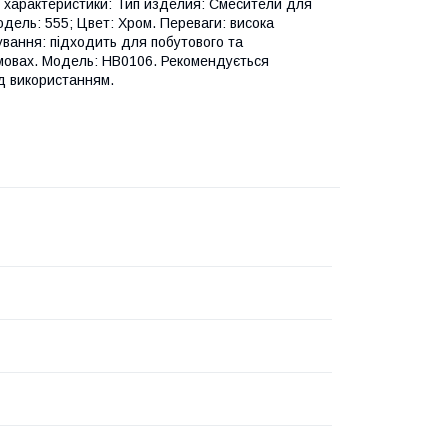
і характеристики: Тип изделия: Смесители для
дель: 555; Цвет: Хром. Переваги: висока
сування: підходить для побутового та
умовах. Модель: HB0106. Рекомендується
д використанням.