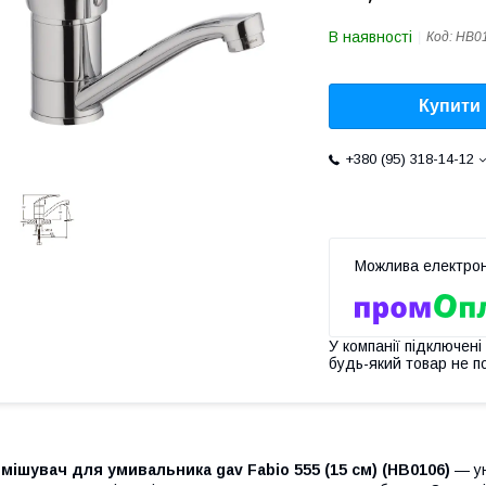
В наявності
Код:
HB0
Купити
+380 (95) 318-14-12
У компанії підключені
будь-який товар не п
мішувач для умивальника gav Fabio 555 (15 см) (HB0106)
— ун