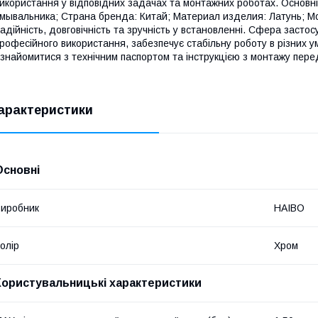
икористання у відповідних задачах та монтажних роботах. Основн
мывальника; Страна бренда: Китай; Материал изделия: Латунь; Мo
адійність, довговічність та зручність у встановленні. Сфера засто
рофесійного використання, забезпечує стабільну роботу в різних 
знайомитися з технічним паспортом та інструкцією з монтажу пере
арактеристики
Основні
иробник
HAIBO
олір
Хром
Користувальницькі характеристики