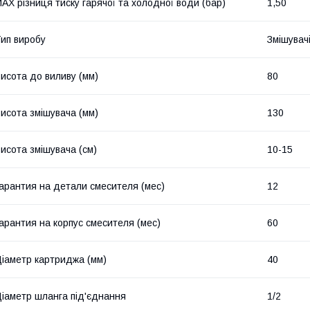
AX різниця тиску гарячої та холодної води (бар)
1,50
ип виробу
Змішувач
исота до виливу (мм)
80
исота змішувача (мм)
130
исота змішувача (см)
10-15
арантия на детали смесителя (мес)
12
арантия на корпус смесителя (мес)
60
іаметр картриджа (мм)
40
іаметр шланга під'єднання
1/2