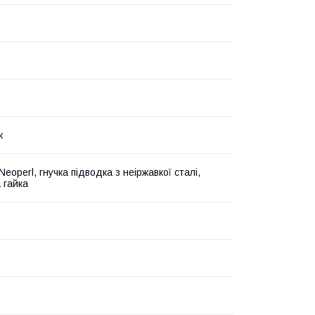
ж
eoperl, гнучка підводка з неіржавкої сталі,
 гайка