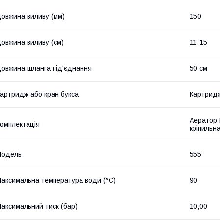
овжина виливу (мм)
150
овжина виливу (см)
11-15
овжина шланга під'єднання
50 см
артридж або кран букса
Картрид
Аератор N
омплектація
кріпильна
Мoдель
555
аксимальна температура води (°C)
90
аксимальний тиск (бар)
10,00