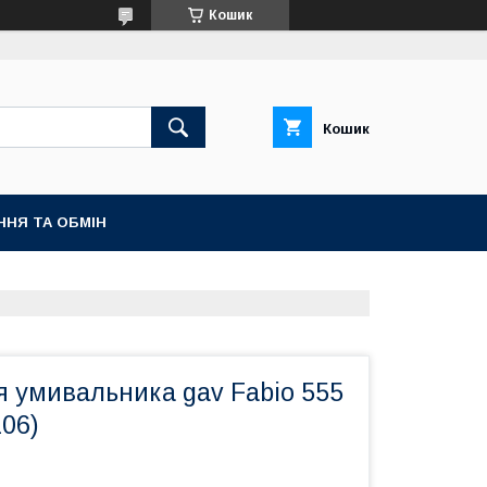
Кошик
Кошик
ННЯ ТА ОБМІН
я умивальника gav Fabio 555
106)