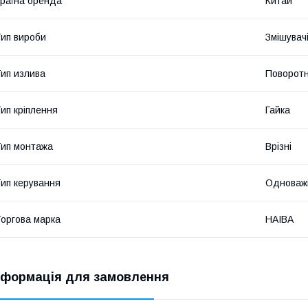
раїна бренда
Китай
ип вироби
Змішувач
ип излива
Поворот
ип кріплення
Гайка
ип монтажа
Врізні
ип керування
Одноважі
оргова марка
HAIBA
нформація для замовлення