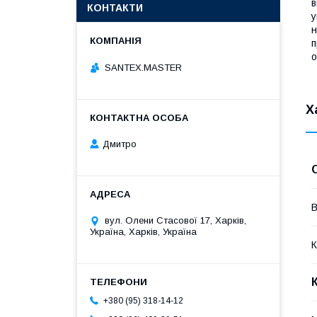
в
КОНТАКТИ
у
н
п
о
SANTEX.MASTER
Х
Дмитро
В
вул. Олени Стасової 17, Харків,
Україна, Харків, Україна
К
+380 (95) 318-14-12