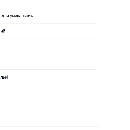
і для умивальника
ний
льні