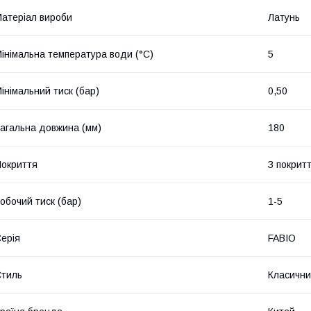
атеріал вироби
Латунь
інімальна температура води (°C)
5
інімальний тиск (бар)
0,50
агальна довжина (мм)
180
окриття
З покрит
обочий тиск (бар)
1-5
ерія
FABIO
тиль
Класичн