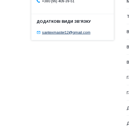
M
+380 (96) 409-39-51
Т
В
santexmaster12@gmail.com
В
В
Г
Г
Д
Д