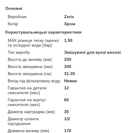
Основні
Виробник
Zerix
Колір
Хром
Користувальницькі характеристики
MAX різниця тиску гарячої
1,50
та холодної води (бар)
Тип виробу
Змішувачі для кухні високі
Висота до виливу (мм)
250
Висота змішувача (мм)
340
Висота змішувача (см)
31-35
Вихід під фільтровану воду
Немає
Гарантия на детали
12
смесителя (мес)
Гарантия на корпус
60
смесителя (мес)
Діаметр картриджа (мм)
35
Діаметр шланга
1/2
під'єднання
Довжина виливу (мм)
170