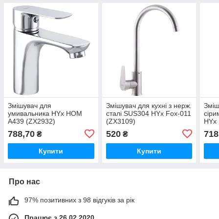
Змішувач для
Змішувач для кухні з нерж.
Зміш
умивальника HYx HOM
сталі SUS304 HYx Fox-011
сіри
A439 (ZX2932)
(ZX3109)
HYx 
неір
788,70
520
718
₴
₴
(ZX4
Купити
Купити
Про нас
97% позитивних з 98 відгуків за рік
Працює з 26.02.2020