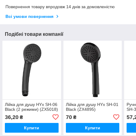
Повернення товару впродовж 14 днів за домовленістю
Всі умови повернення
Подібні товари компанії
Лійка для душу HYx SH-06
Лійка для душу HYx SH-01
Ручн
Black (2 режими) (ZX5018)
Black (ZX4895)
SH-3
36,20
70
57,
₴
₴
Купити
Купити